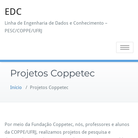
Skip
EDC
to
content
Linha de Engenharia de Dados e Conhecimento –
PESC/COPPE/UFRJ
Toggle na
Projetos Coppetec
Início
/
Projetos Coppetec
Por meio da Fundação Coppetec, nós, professores e alunos
da COPPE/UFRJ, realizamos projetos de pesquisa e