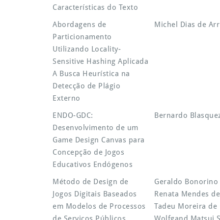
Características do Texto
Abordagens de
Michel Dias de Ar
Particionamento
Utilizando Locality-
Sensitive Hashing Aplicada
A Busca Heurística na
Detecção de Plágio
Externo
ENDO-GDC:
Bernardo Blasquez
Desenvolvimento de um
Game Design Canvas para
Concepção de Jogos
Educativos Endógenos
Método de Design de
Geraldo Bonorino
Jogos Digitais Baseados
Renata Mendes de
em Modelos de Processos
Tadeu Moreira de 
de Serviços Públicos
Wolfgand Matsui S