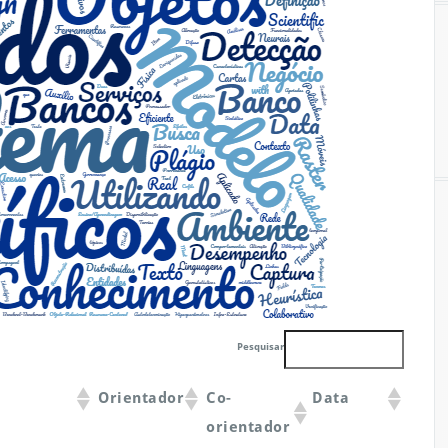
Pesquisar
Orientador
Co-
Data
orientador