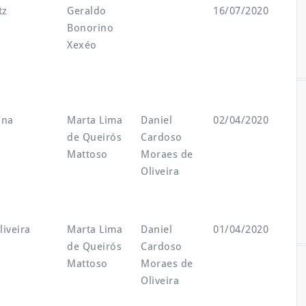
Orientador
Co-
Data
tz
Geraldo
16/07/2020
Bonorino
orientador
Xexéo
ina
Marta Lima
Daniel
02/04/2020
de Queirós
Cardoso
Mattoso
Moraes de
Oliveira
liveira
Marta Lima
Daniel
01/04/2020
de Queirós
Cardoso
Mattoso
Moraes de
Oliveira