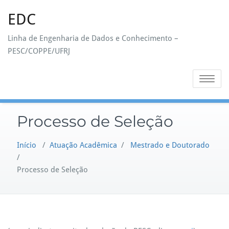
Skip
EDC
to
content
Linha de Engenharia de Dados e Conhecimento –
PESC/COPPE/UFRJ
Toggle na
Processo de Seleção
Início
/
Atuação Acadêmica
/
Mestrado e Doutorado
/
Processo de Seleção