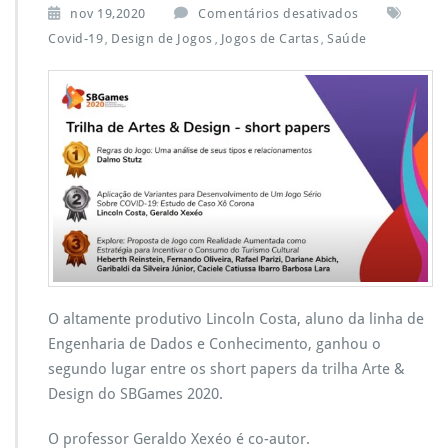
e
nov 19,2020
Comentários desativados
m
Covid-19
Design de Jogos
Jogos de Cartas
Saúde
,
,
,
L
i
n
c
o
l
n
C
o
s
t
a:
2
o
O altamente produtivo Lincoln Costa, aluno da linha de
L
Engenharia de Dados e Conhecimento, ganhou o
u
segundo lugar entre os short papers da trilha Arte &
g
a
Design do SBGames 2020.
r
S
O professor Geraldo Xexéo é co-autor.