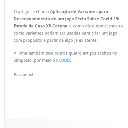
h
o
O artigo se chama
Aplicação de Variantes para
r
t
Desenvolvimento de um Jogo Sério Sobre Covid-19:
P
Estudo de Caso Xô Corona
e, como diz o nome, mostra
a
como variantes podem ser usadas para criar um jogo
p
com propósito a partir de algo já existente.
e
r
s
A linha também teve outros quatro artigos aceitos no
–
Simpósio, por meio do
LUDES
.
A
r
Parabéns!
t
e
s
&
D
e
s
i
g
n