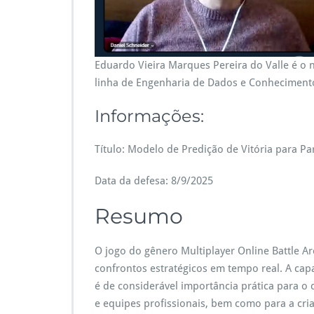
a
r
q
u
Eduardo Vieira Marques Pereira do Valle é o
e
linha de Engenharia de Dados e Conhecimento
s
P
Informações:
e
r
e
Título: Modelo de Predição de Vitória para P
i
r
Data da defesa: 8/9/2025
a
d
Resumo
o
V
a
O jogo do gênero Multiplayer Online Battle A
l
confrontos estratégicos em tempo real. A cap
l
e
é de considerável importância prática para o
e equipes profissionais, bem como para a cri