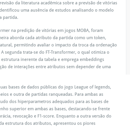
revisão da literatura acadêmica sobre a previsão de vitórias
identificou uma ausência de estudos analisando o modelo
a partida.
ormer na predição de vitórias em jogos MOBA, foram
imeira aborda cada atributo da partida como um token,
atural, permitindo avaliar o impacto da troca da ordenação
. A segunda trata-se do FT-Transformer, o qual otimiza o
a estrutura inerente da tabela e emprega embeddings
icação de interações entre atributos sem depender de uma
as bases de dados públicas do jogo League of legends,
neios e outra de partidas ranqueadas. Para ambas as
studo dos hiperparametros adequados para as bases de
nho superior em ambas as bases, destacando-se frente
ácia, revocação e F1-score. Enquanto a outra versão do
a estrutura dos atributos, apresentou os piores