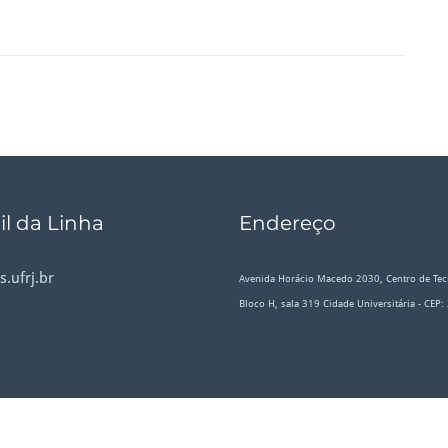
l da Linha
Endereço
.ufrj.br
Avenida Horácio Macedo 2030, Centro de Tec
Bloco H, sala 319 Cidade Universitária - CEP
i