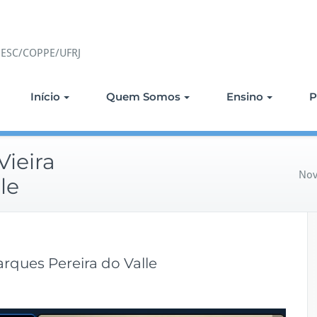
 PESC/COPPE/UFRJ
Início
Quem Somos
Ensino
P
ieira
Nov
le
rques Pereira do Valle
m
N