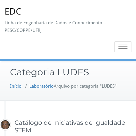
Skip
EDC
to
content
Linha de Engenharia de Dados e Conhecimento –
PESC/COPPE/UFRJ
Toggle na
Categoria LUDES
Início
/
Laboratório
Arquivo por categoria "LUDES"
Catálogo de Iniciativas de Igualdade
STEM