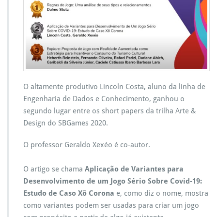
l
n
C
o
s
t
a:
2
o
O altamente produtivo Lincoln Costa, aluno da linha de
L
Engenharia de Dados e Conhecimento, ganhou o
u
segundo lugar entre os short papers da trilha Arte &
g
a
Design do SBGames 2020.
r
S
O professor Geraldo Xexéo é co-autor.
h
o
O artigo se chama
Aplicação de Variantes para
r
t
Desenvolvimento de um Jogo Sério Sobre Covid-19:
P
Estudo de Caso Xô Corona
e, como diz o nome, mostra
a
como variantes podem ser usadas para criar um jogo
p