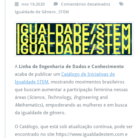
e
nov 19,2020
Comentários desativados
m
Igualdade de Gênero
STEM
,
C
a
t
á
l
o
g
o
d
A
Linha de Engenharia de Dados e Conhecimento
e
acaba de publicar um
Catálogo de Iniciativas de
I
Igualdade STEM
, mostrando movimentos brasileiros
n
que buscam aumentar a participação feminina nessas
i
c
áreas (
S
cience,
T
echnology,
E
ngineering and
i
M
athematics), empoderando as mulheres e em busca
a
da igualdade de gênero.
t
i
O Catálogo, que está sob atualização contínua, pode ser
v
a
encontrado no site https://www.igualdadestem.com e