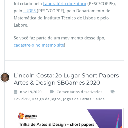
s
foi criado pelo
Laboratório do Futuro
(PESC/COPPE),
d
pelo
LUDES
(PESC/COPPE), pelo Departamento de
e
Matemática do Instituto Técnico de Lisboa e pelo
I
g
Labore.
u
a
Se você faz parte de um movimento desse tipo,
l
cadastre-o no mesmo site
!
d
a
d
e
S
Lincoln Costa: 2o Lugar Short Papers –
T
E
Artes & Design SBGames 2020
M
e
nov 19,2020
Comentários desativados
m
Covid-19
Design de Jogos
Jogos de Cartas
Saúde
,
,
,
L
i
n
c
o