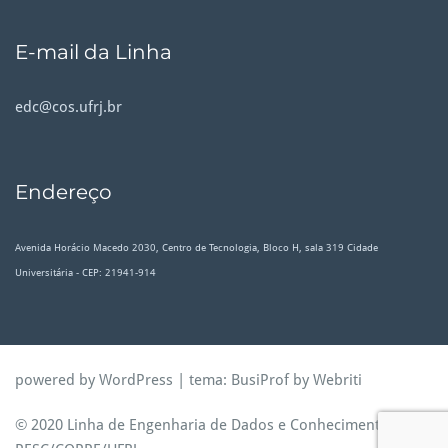
E-mail da Linha
edc@cos.ufrj.br
Endereço
Avenida Horácio Macedo 2030, Centro de Tecnologia, Bloco H, sala 319 Cidade
Universitária - CEP: 21941-914
powered by WordPress
| tema:
BusiProf
by Webriti
© 2020 Linha de Engenharia de Dados e Conhecimento