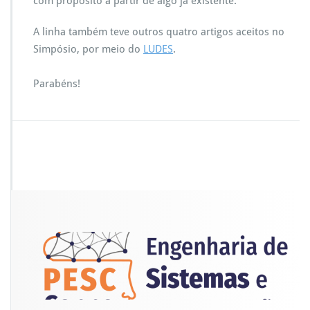
com propósito a partir de algo já existente.
e
r
s
A linha também teve outros quatro artigos aceitos no
–
Simpósio, por meio do
LUDES
.
A
r
Parabéns!
t
e
s
&
D
e
s
i
g
n
S
B
G
a
m
e
s