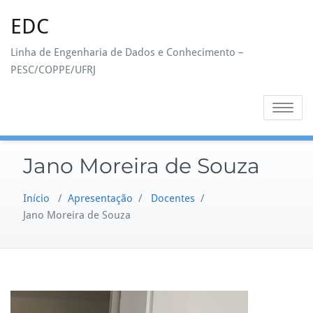
Skip
EDC
to
content
Linha de Engenharia de Dados e Conhecimento –
PESC/COPPE/UFRJ
Toggle na
Jano Moreira de Souza
Início
/
Apresentação
/
Docentes
/
Jano Moreira de Souza